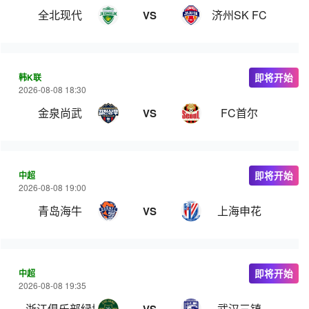
全北现代
济州SK FC
VS
韩K联
即将开始
2026-08-08 18:30
金泉尚武
FC首尔
VS
中超
即将开始
2026-08-08 19:00
青岛海牛
上海申花
VS
中超
即将开始
2026-08-08 19:35
浙江俱乐部绿城
武汉三镇