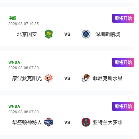
中超
即将开始
2026-08-07 19:35
北京国安
深圳新鹏城
VS
WNBA
即将开始
2026-08-08 07:30
康涅狄克阳光
菲尼克斯水星
VS
WNBA
即将开始
2026-08-08 07:30
华盛顿神秘人
亚特兰大梦想
VS