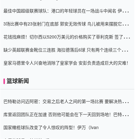
杯0-2
最佳中国超级联赛球队：港口的年轻球员在一场战斗中闻名 伊万放
弃了泰桑（Taishan）
3场比赛中有23张射门在底部 郭安无效传球 鸟儿被用来摆脱它
Setien痴迷于三名后卫
花钱找麻烦！切尔西以5200万美元的价格购买了菲利克斯 签了7年
并在半年内租了夏窗口
缺少英超联赛金靴位三连胜 海拉德落后6球 只有两个连续三个连续
三靴
皇家马德里令人兴奋地消除了皇家学会 安彭负责造成巨大的灾难！
篮球新闻
巴特勒访问迈阿密：交易之后老人之间的第一场比赛 要解决热情的
怨恨
库里返回团队正在加速 否则他可能会在下一天回到场地！巴特勒迈
阿密的纸牌游戏引起了人们的关注
国家橄榄球队改变了令人惊叹的阵型！伊万（Ivan