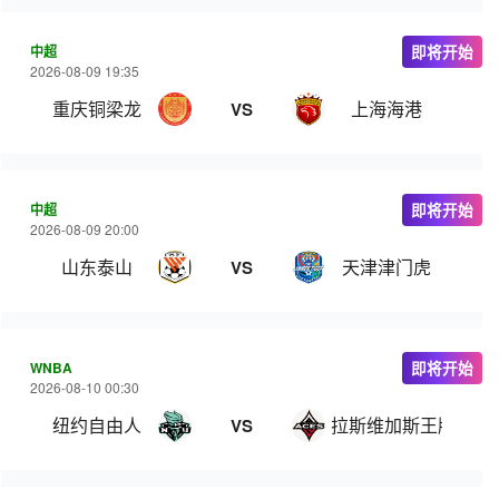
中超
即将开始
2026-08-09 19:35
重庆铜梁龙
上海海港
VS
中超
即将开始
2026-08-09 20:00
山东泰山
天津津门虎
VS
WNBA
即将开始
2026-08-10 00:30
纽约自由人
拉斯维加斯王牌
VS