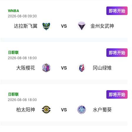
WNBA
即将开始
2026-08-08 09:30
达拉斯飞翼
金州女武神
VS
日职联
即将开始
2026-08-08 18:00
大阪樱花
冈山绿雉
VS
日职联
即将开始
2026-08-08 18:00
柏太阳神
水户蜀葵
VS