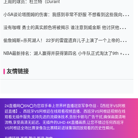
上周的球员：杜兰特（Durant
小SA谈论塔图姆的伤害：我感到非常不舒服 不想看到这些我向他
道歉
没有咖喱 勇士的真实颜色将被揭示 谁注意到威金斯 他讨厌他的老
老板
偷詹姆斯+杀死湖人！ 22岁的雷霆遗弃儿子上演了一个上帝的剧
本：疯狂的反击争夺1亿元人民币的合同
NBA最新排名：湖人赢得并获得第四名 小牛队正式淘汰了9th + 76
人
友情链接
24直播网⭕️SN⭕️为您双手奉上世界杯直播冠亚军争夺战 -【西班牙VS阿根
廷直播】、西班牙VS阿根廷在线观看视频直播、西班牙VS阿根廷视频在线
观看无插件服务,支持先进的流媒体技术,告别卡顿与广告干扰,确保画面清晰
流畅,享受高清无延迟、无插件的UHD 4K直播画质,让您不错过任何西班牙
VS阿根廷全场比赛录像及比赛精彩进球集锦回放观看的历史性瞬间。